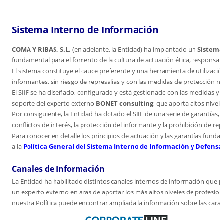
Sistema Interno de Información
COMA Y RIBAS, S.L.
(en adelante, la Entidad) ha implantado un
Sistema
fundamental para el fomento de la cultura de actuación ética, responsa
El sistema constituye el cauce preferente y una herramienta de utilizac
informantes, sin riesgo de represalias y con las medidas de protección n
El SIIF se ha diseñado, configurado y está gestionado con las medidas 
soporte del experto externo
BONET consulting
, que aporta altos niv
Por consiguiente, la Entidad ha dotado el SIIF de una serie de garantía
conflictos de interés, la protección del informante y la prohibición de re
Para conocer en detalle los principios de actuación y las garantías fun
a la
Política General del Sistema Interno de Información y Defens
Canales de Información
La Entidad ha habilitado distintos canales internos de información que 
un experto externo en aras de aportar los más altos niveles de profesio
nuestra Política puede encontrar ampliada la información sobre las caract