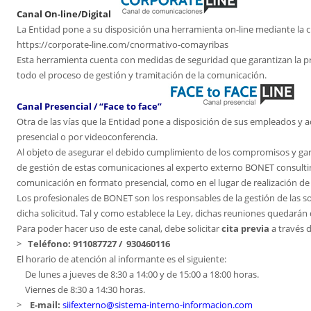
Canal On-line/Digital
La Entidad pone a su disposición una herramienta on-line mediante la c
https://corporate-line.com/cnormativo-comayribas
Esta herramienta cuenta con medidas de seguridad que garantizan la prot
todo el proceso de gestión y tramitación de la comunicación.
Canal Presencial / “Face to face”
Otra de las vías que la Entidad pone a disposición de sus empleados y 
presencial o por videoconferencia.
Al objeto de asegurar el debido cumplimiento de los compromisos y gar
de gestión de estas comunicaciones al experto externo BONET consulting,
comunicación en formato presencial, como en el lugar de realización de
Los profesionales de BONET son los responsables de la gestión de las so
dicha solicitud. Tal y como establece la Ley, dichas reuniones quedar
Para poder hacer uso de este canal, debe solicitar
cita previa
a través d
>
Teléfono: 911087727 / 930460116
El horario de atención al informante es el siguiente:
De lunes a jueves de 8:30 a 14:00 y de 15:00 a 18:00 horas.
Viernes de 8:30 a 14:30 horas.
>
E-mail:
siifexterno@sistema-interno-informacion.com