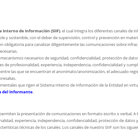
 Interno de Información (SIIF)
, el cual integra los diferentes canales de
ble y sostenible, con el deber de supervisión, control y prevención en mate
ión obligatoria para canalizar diligentemente las comunicaciones sobre infr
ecesarias.
y mecanismos necesarios de seguridad, confidencialidad, protección de datos
eles de profesionalidad, experiencia, independencia, confidencialidad y cump
s, entre las que se encuentran el anonimato/anonimización, el adecuado regist
presalias.
damentales que rigen el Sistema Interno de Información de la Entidad en virt
a del Informante
.
permiten la presentación de comunicaciones en formato escrito o verbal. A ta
nalidad, experiencia, independencia, confidencialidad, protección de datos y 
erísticas técnicas de los canales. Los canales de nuestro SIIF son los siguie