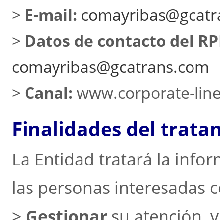
>
E-mail:
comayribas@gcatr
>
Datos de contacto del RP
comayribas@gcatrans.com
>
Canal:
www.corporate-lin
Finalidades del trata
La Entidad tratará la inf
las personas interesadas co
>
Gestionar
su atención, v